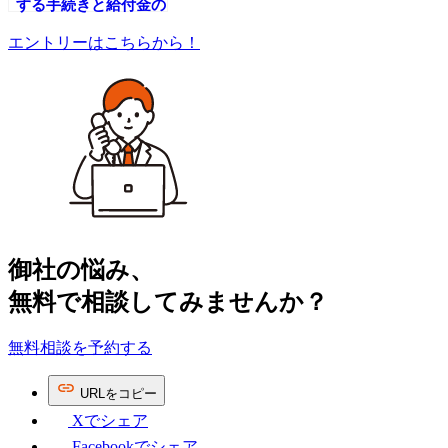
する手続きと給付金の
全体像③～育児休業中
エントリーはこちらから！
に必要な手続きと受け
られる給付金～
御社の​悩み、
無料で​相談してみませんか？
無料相談を予約する
URL
を
コピー
Xで
シェア
Facebookで
シェア