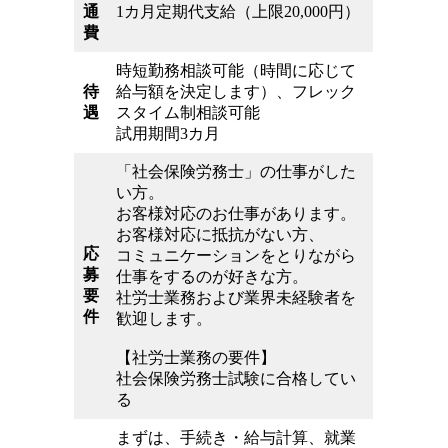
通
1カ月定期代支給（上限20,000円）
費
時短勤務相談可能（時間に応じて
待
給与額を決定します）、フレック
遇
スタイム制相談可能
試用期間3カ月
「社会保険労務士」の仕事がした
い方。
お客様対応のお仕事があります。
お客様対応に抵抗がない方、
応
コミュニケーションをとりながら
募
仕事をするのが好きな方。
要
社労士業務および業界未経験者を
件
歓迎します。
【社労士業務の要件】
社会保険労務士試験に合格してい
る
まずは、手続き・給与計算、就業