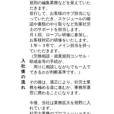
規則の編集業務などを覚えていた
だきます。
並行して、お客様のサブ担当にな
っていただき、スケジュールの確
認や書類のやり取りなど先輩社労
士のサポートを担当します。
月１回、ロープレ研修に参加し、
お客様対応の研修をいたします。
１年～３年で、メイン担当を持っ
ていただきます。
（労務相談・就業規則コンサル・
入
助成金等の手続が、
社
周りに相談しながらでも一人で
後
できるかが判断基準です。）
の
流
その後は、適正により、社労士業
れ
務を極める道に進むか、事務所運
営に携わることになります。
今後、当社は業務拡大を視野に入
れています。
社労士業務のプロフェッショナル