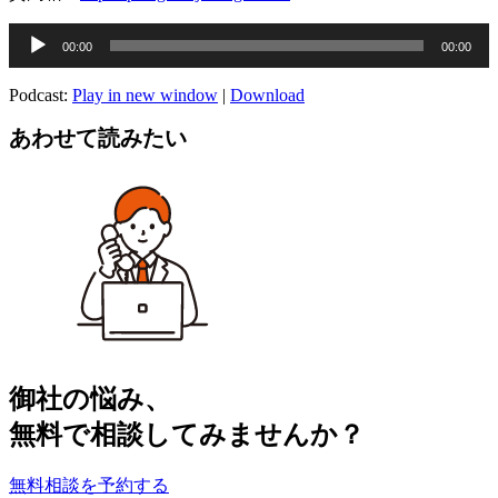
音
00:00
00:00
声
プ
Podcast:
Play in new window
|
Download
レ
ー
あわせて読みたい
ヤ
ー
御社の​悩み、
無料で​相談してみませんか？
無料相談を予約する