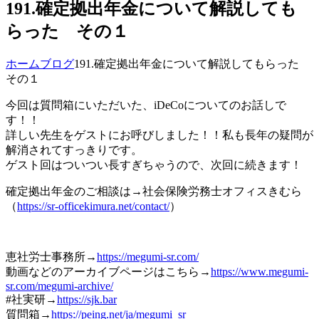
191.確定拠出年金について解説しても
らった その１
ホーム
ブログ
191.確定拠出年金について解説してもらった
その１
今回は質問箱にいただいた、iDeCoについてのお話しで
す！！
詳しい先生をゲストにお呼びしました！！私も長年の疑問が
解消されてすっきりです。
ゲスト回はついつい長すぎちゃうので、次回に続きます！
確定拠出年金のご相談は→社会保険労務士オフィスきむら
（
https://sr-officekimura.net/contact/
）
恵社労士事務所→
https://megumi-sr.com/
動画などのアーカイブページはこちら→
https://www.megumi-
sr.com/megumi-archive/
#社実研→
https://sjk.bar
質問箱→
https://peing.net/ja/megumi_sr