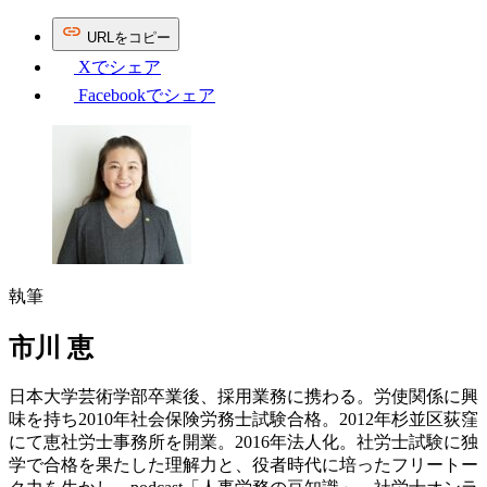
URL
を
コピー
Xで
シェア
Facebookで
シェア
執筆
市川 恵
日本大学芸術学部卒業後、採用業務に携わる。労使関係に興
味を持ち2010年社会保険労務士試験合格。2012年杉並区荻窪
にて恵社労士事務所を開業。2016年法人化。社労士試験に独
学で合格を果たした理解力と、役者時代に培ったフリートー