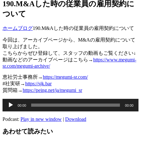
190.M&Aした時の従業員の雇用契約に
ついて
ホーム
ブログ
190.M&Aした時の従業員の雇用契約について
今回は、アーカイブページから、M&Aの雇用契約について
取り上げました。
こちらからぜひ登録して、スタッフの動画もご覧ください↓
動画などのアーカイブページはこちら→
https://www.megumi-
sr.com/megumi-archive/
恵社労士事務所→
https://megumi-sr.com/
#社実研→
https://sjk.bar
質問箱→
https://peing.net/ja/megumi_sr
音
00:00
00:00
声
プ
Podcast:
Play in new window
|
Download
レ
ー
あわせて読みたい
ヤ