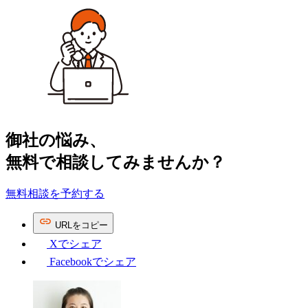
ー
御社の​悩み、
無料で​相談してみませんか？
無料相談を予約する
URL
を
コピー
Xで
シェア
Facebookで
シェア