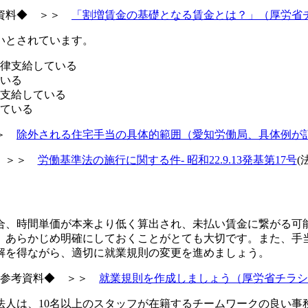
資料◆ ＞＞
「割増賃金の基礎となる賃金とは？」（厚労省
いとされています。
律支給している
いる
支給している
ている
＞＞
除外される住宅手当の具体的範囲（愛知労働局、具体例が
◆ ＞＞
労働基準法の施行に関する件- 昭和22.9.13発基第17号
(
合、時間単価が本来より低く算出され、未払い賃金に繋がる可
、あらかじめ明確にしておくことがとても大切です。また、手
解を得ながら、適切に就業規則の変更を進めましょう。
◆参考資料◆ ＞＞
就業規則を作成しましょう（厚労省チラシ
法人は、10名以上のスタッフが在籍するチームワークの良い事