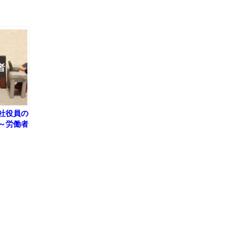
社役員の
～労働者
か？確認