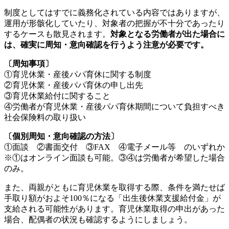
制度としてはすでに義務化されている内容ではありますが、
運用が形骸化していたり、対象者の把握が不十分であったり
するケースも散見されます。
対象となる労働者が出た場合に
は、確実に周知・意向確認を行うよう注意が必要です。
〔周知事項〕
①育児休業・産後パパ育休に関する制度
②育児休業・産後パパ育休の申し出先
③育児休業給付に関すること
④労働者が育児休業・産後パパ育休期間について負担すべき
社会保険料の取り扱い
〔個別周知・意向確認の方法〕
①面談 ②書面交付 ③FAX ④電子メール等 のいずれか
※①はオンライン面談も可能。③④は労働者が希望した場合
のみ。
また、両親がともに育児休業を取得する際、条件を満たせば
手取り額がおよそ100％になる「出生後休業支援給付金」が
支給される可能性があります。育児休業取得の申出があった
場合、配偶者の状況も確認するようにしましょう。