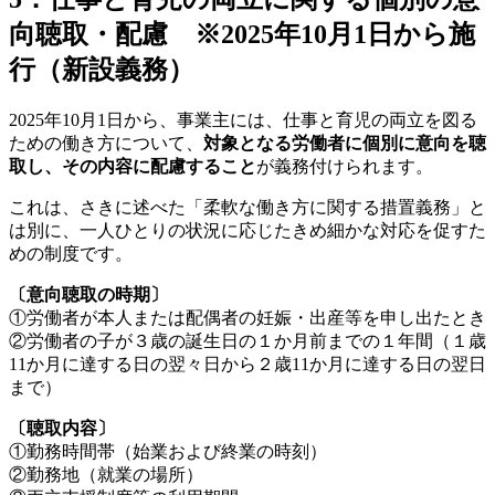
向聴取・配慮 ※2025年10月1日から施
行（新設義務）
2025年10月1日から、事業主には、仕事と育児の両立を図る
ための働き方について、
対象となる労働者に個別に意向を聴
取し、その内容に配慮すること
が義務付けられます。
これは、さきに述べた「柔軟な働き方に関する措置義務」と
は別に、一人ひとりの状況に応じたきめ細かな対応を促すた
めの制度です。
〔意向聴取の時期〕
①労働者が本人または配偶者の妊娠・出産等を申し出たとき
②労働者の子が３歳の誕生日の１か月前までの１年間（１歳
11か月に達する日の翌々日から２歳11か月に達する日の翌日
まで）
〔聴取内容〕
①勤務時間帯（始業および終業の時刻）
②勤務地（就業の場所）