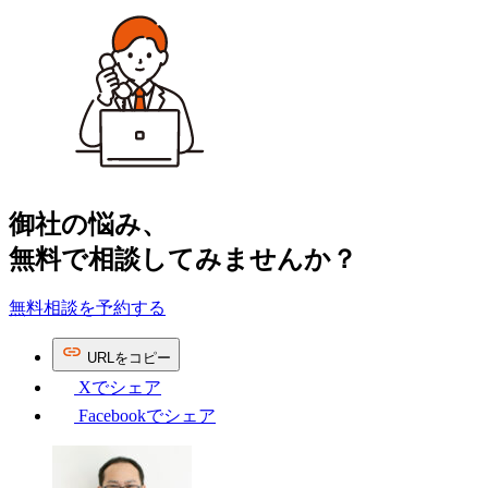
ポート
タイミング！～2025
年の労働・社会保険分
野の法改正まとめ～
御社の​悩み、
無料で​相談してみませんか？
無料相談を予約する
URL
を
コピー
Xで
シェア
Facebookで
シェア