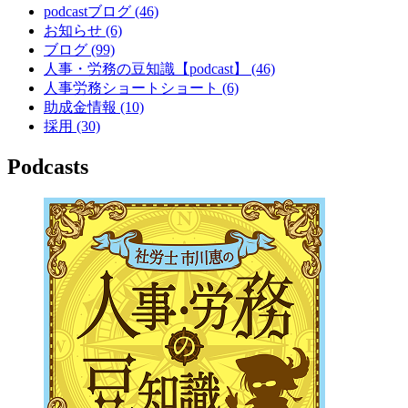
podcastブログ
(46)
お知らせ
(6)
ブログ
(99)
人事・労務の豆知識【podcast】
(46)
人事労務ショートショート
(6)
助成金情報
(10)
採用
(30)
Podcasts