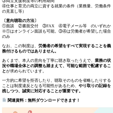
③両立支援制度等の利用期間
④仕事と育児の両立に資する就業の条件（業務量、労働条件
の見直し等）
〔意向聴取の方法〕
①面談 ②書面交付 ③FAX ④電子メール等 のいずれか
※①はオンライン面談も可能。③④は労働者が希望した場合
のみ
なお、この制度は、
労働者の希望をすべて実現することを義
務付けるものではありません。
あくまで、本人の意向を丁寧に聴き取ったうえで、
業務の状
況や職場全体との調整も踏まえて、可能な範囲で配慮するこ
と
が求められています。
一方的に希望を拒否したり、聴取そのものを省略したりする
ことは制度違反となる可能性があるため、
やり取りの記録を
残しつつ、誠実に対応することが重要です。
関連資料：無料ダウンロードできます！