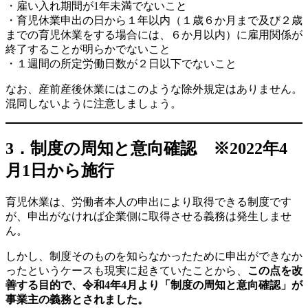
・雇い入れ期間が1年未満でないこと
・育児休業申出の日から１年以内（１歳６か月まで及び２歳
までの育児休業をする場合には、６か月以内）に雇用関係が
終了することが明らかでないこと
・１週間の所定労働日数が２日以下でないこと
なお、産前産後休業にはこのような除外規定はありません。
混同しないように注意しましょう。
3．
制度の周知と意向確認
※2022年4
月1日から施行
育児休業は、労働者本人の申出により取得できる制度です
が、申出がなければ企業側に取得させる義務は発生しませ
ん。
しかし、制度そのものを知らなかったために申出ができなか
ったというケースも現実に起きていたことから、
この点を改
善する目的で、令和4年4月より「制度の周知と意向確認」が
事業主の義務とされました。