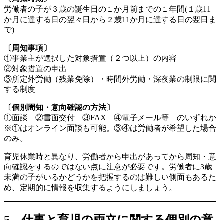
労働者の子が３歳の誕生日の１か月前までの１年間(１歳11
か月に達する日の翌々日から２歳11か月に達する日の翌日ま
で)
〔周知事項〕
①事業主が選択した対象措置（２つ以上）の内容
②対象措置の申出
③所定外労働（残業免除）・時間外労働・深夜業の制限に関
する制度
〔個別周知・意向確認の方法〕
①面談 ②書面交付 ③FAX ④電子メール等 のいずれか
※①はオンライン面談も可能。③④は労働者が希望した場合
のみ。
育児休業時と異なり、労働者から申出があってから周知・意
向確認をするのではない点に注意が必要です。労働者に3歳
未満の子がいるかどうかを把握するのは難しい側面もあるた
め、定期的に情報を収集するようにしましょう。
5．
仕事と育児の両立に関する個別の意