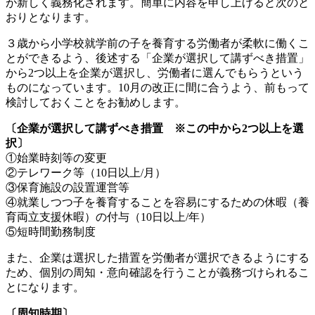
が新しく義務化されます。簡単に内容を申し上げると次のと
おりとなります。
３歳から小学校就学前の子を養育する労働者が柔軟に働くこ
とができるよう、後述する「企業が選択して講ずべき措置」
から2つ以上を企業が選択し、労働者に選んでもらうという
ものになっています。10月の改正に間に合うよう、前もって
検討しておくことをお勧めします。
〔企業が選択して講ずべき措置 ※この中から2つ以上を選
択〕
①始業時刻等の変更
②テレワーク等（10日以上/月）
③保育施設の設置運営等
④就業しつつ子を養育することを容易にするための休暇（養
育両立支援休暇）の付与（10日以上/年）
⑤短時間勤務制度
また、企業は選択した措置を労働者が選択できるようにする
ため、個別の周知・意向確認を行うことが義務づけられるこ
とになります。
〔周知時期〕