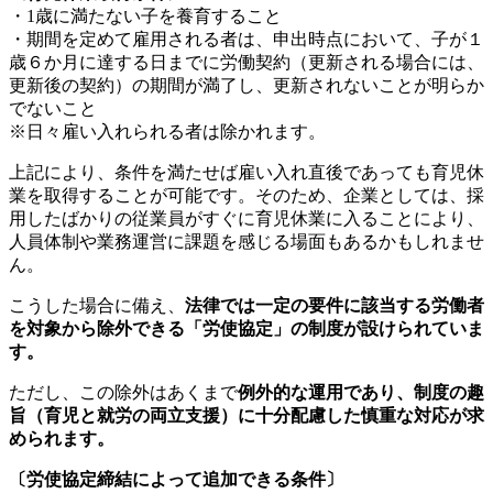
・1歳に満たない子を養育すること
・期間を定めて雇用される者は、申出時点において、子が１
歳６か月に達する日までに労働契約（更新される場合には、
更新後の契約）の期間が満了し、更新されないことが明らか
でないこと
※日々雇い入れられる者は除かれます。
上記により、条件を満たせば雇い入れ直後であっても育児休
業を取得することが可能です。そのため、企業としては、採
用したばかりの従業員がすぐに育児休業に入ることにより、
人員体制や業務運営に課題を感じる場面もあるかもしれませ
ん。
こうした場合に備え、
法律では一定の要件に該当する労働者
を対象から除外できる「労使協定」の制度が設けられていま
す。
ただし、この除外はあくまで
例外的な運用であり、制度の趣
旨（育児と就労の両立支援）に十分配慮した慎重な対応が求
められます。
〔労使協定締結によって追加できる条件〕