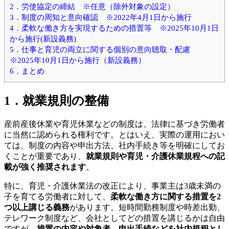
2．労使協定の締結 ※任意（除外対象の設定）
3．制度の周知と意向確認 ※2022年4月1日から施行
4．柔軟な働き方を実現するための措置等 ※2025年10月1日
から施行(新設義務)
5．仕事と育児の両立に関する個別の意向聴取・配慮
※2025年10月1日から施行（新設義務）
6．まとめ
1．
就業規則の整備
産前産後休業や育児休業などの制度は、法律に基づき労働者
に当然に認められる権利です。とはいえ、実際の運用におい
ては、制度の内容や申出方法、社内手続き等を明確にしてお
くことが重要であり、
就業規則や育児・介護休業規程への記
載が強く推奨されます
。
特に、育児・介護休業法の改正により、事業主は3歳未満の
子を育てる労働者に対して、
柔軟な働き方に関する措置を2
つ以上講じる義務
があります。短時間勤務制度や時差出勤、
テレワーク制度など、会社としてどの措置を講じるかは自由
ですが、
措置の内容や対象者、申出手続などを社内規程とし