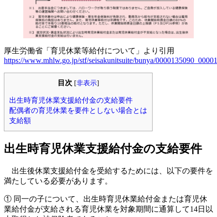
厚生労働省「育児休業等給付について」より引用
https://www.mhlw.go.jp/stf/seisakunitsuite/bunya/0000135090_00001
目次
[
非表示
]
出生時育児休業支援給付金の支給要件
配偶者の育児休業を要件としない場合とは
支給額
出生時育児休業支援給付金の支給要件
出生後休業支援給付金を受給するためには、以下の要件を
満たしている必要があります。
① 同一の子について、出生時育児休業給付金または育児休
業給付金が支給される育児休業を対象期間に通算して14日以