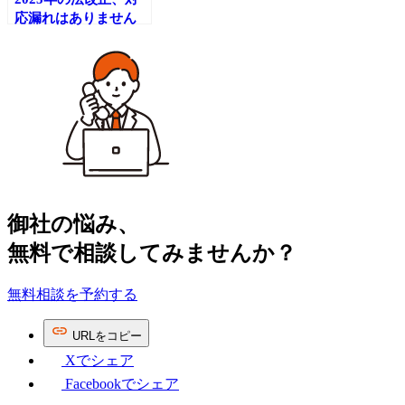
応漏れはありません
か？今こそ振り返りの
タイミング！～2025
年の労働・社会保険分
野の法改正まとめ～
御社の​悩み、
無料で​相談してみませんか？
無料相談を予約する
URL
を
コピー
Xで
シェア
Facebookで
シェア