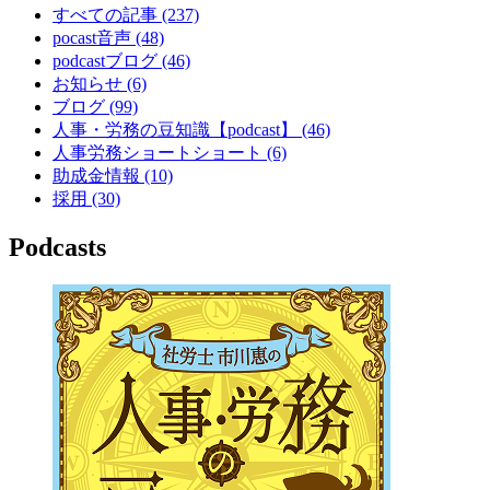
すべての記事
(237)
pocast音声
(48)
podcastブログ
(46)
お知らせ
(6)
ブログ
(99)
人事・労務の豆知識【podcast】
(46)
人事労務ショートショート
(6)
助成金情報
(10)
採用
(30)
Podcasts