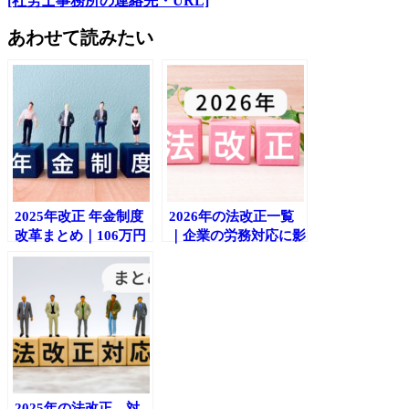
[社労士事務所の連絡先・URL]
あわせて読みたい
2025年改正 年金制度
2026年の法改正一覧
改革まとめ｜106万円
｜企業の労務対応に影
の壁撤廃・社会保険適
響する主要ポイントを
用拡大と企業への影響
チェック
2025年の法改正、対