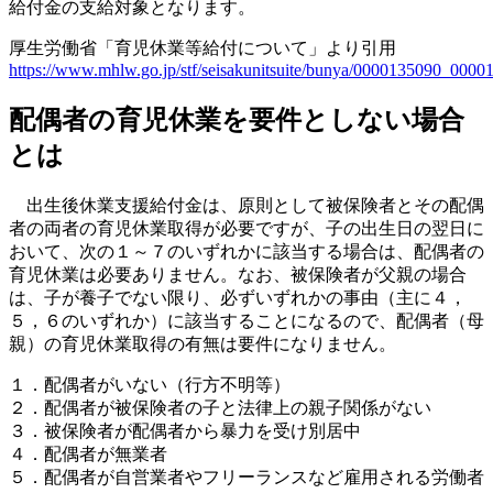
給付金の支給対象となります。
厚生労働省「育児休業等給付について」より引用
https://www.mhlw.go.jp/stf/seisakunitsuite/bunya/0000135090_00001
配偶者の育児休業を要件としない場合
とは
出生後休業支援給付金は、原則として被保険者とその配偶
者の両者の育児休業取得が必要ですが、子の出生日の翌日に
おいて、次の１～７のいずれかに該当する場合は、配偶者の
育児休業は必要ありません。なお、被保険者が父親の場合
は、子が養子でない限り、必ずいずれかの事由（主に４，
５，６のいずれか）に該当することになるので、配偶者（母
親）の育児休業取得の有無は要件になりません。
１．配偶者がいない（行方不明等）
２．配偶者が被保険者の子と法律上の親子関係がない
３．被保険者が配偶者から暴力を受け別居中
４．配偶者が無業者
５．配偶者が自営業者やフリーランスなど雇用される労働者