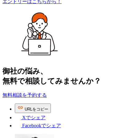
エントリーはこちらから！
肢〜（1/4）
御社の​悩み、
無料で​相談してみませんか？
無料相談を予約する
URL
を
コピー
Xで
シェア
Facebookで
シェア