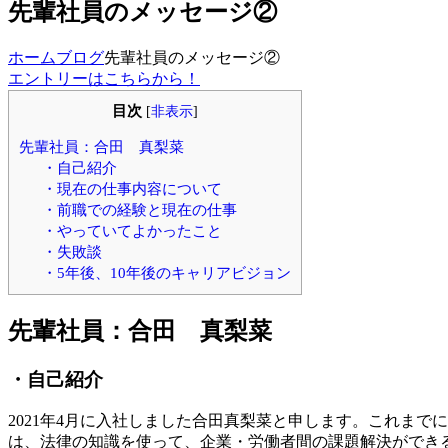
先輩社員のメッセージ②
ホーム
ブログ
先輩社員のメッセージ②
エントリーはこちらから！
目次
[
非表示
]
先輩社員：合田 真梨菜
・自己紹介
・現在の仕事内容について
・前職での経験と現在の仕事
・やっていてよかったこと
・失敗談
・5年後、10年後のキャリアビジョン
先輩社員：合田 真梨菜
・自己紹介
2021年4月に入社しました合田真梨菜と申します。これま
は、法律の知識を使って、企業・労働者間の課題解決ができ