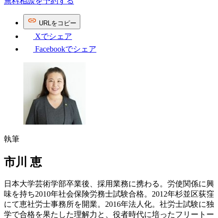
無料相談を予約する
URL
を
コピー
Xで
シェア
Facebookで
シェア
執筆
市川 恵
日本大学芸術学部卒業後、採用業務に携わる。労使関係に興
味を持ち2010年社会保険労務士試験合格。2012年杉並区荻窪
にて恵社労士事務所を開業。2016年法人化。社労士試験に独
学で合格を果たした理解力と、役者時代に培ったフリートー