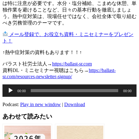
は特に注意が必要です。水分・塩分補給、こまめな休憩、単
独作業を避けることなど、日々の基本行動を徹底しましょ
う。熱中症対策は、現場任せではなく、会社全体で取り組む
べき労務管理のテーマです。
メール登録で、お役立ち資料・ミニセミナーをプレゼン
ト！
↑熱中症対策の資料もあります！！↑
バラスト社労士法人→
https://ballast-sr.com
資料DL・ミニセミナー視聴はこちら→
https://ballast-
sr.com/resources-newsletter-signup/
音
00:00
00:00
声
プ
Podcast:
Play in new window
|
Download
レ
ー
あわせて読みたい
ヤ
ー