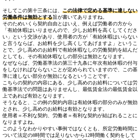
そしてこの第十三条には、
この法律で定める基準に達しない
労働条件は無効とする
旨が書いてありますね。
そのためいくら契約自由とはいえ、例えば労働者の方から
「有給休暇はいりませんので、少しお給料を高くしてくださ
い」という交渉があり、使用者の方が「有給休暇はいらない
と言うならば、お給料を少し高くしてあげますよ」というこ
とで、少し高めのお給料で有給休暇なしの労働契約を結んだ
としても、その有給休暇なしの部分は無効となります。
なぜならば、労働基準法の第三十九条に年次有給休暇の付与
をしなければならないことが定められていますので、この基
準に達しない部分が無効になるということです。
こちらの契約の内容にある、少し高めのお給料については労
働基準法での問題はありませんし、最低賃金法の最低賃金以
上であれば有効となります。
そうなると、この例の契約内容は有給休暇の部分のみが無効
とされ、少し高めのお給料は有効となります。
使用者＝不利な契約、労働者＝有利な契約が結ばれることに
なりますよね。
このようなわかりやすい事例ではなくとも、所定労働時間に
ついて法定の8時間では足りないから12時間働く契約をして