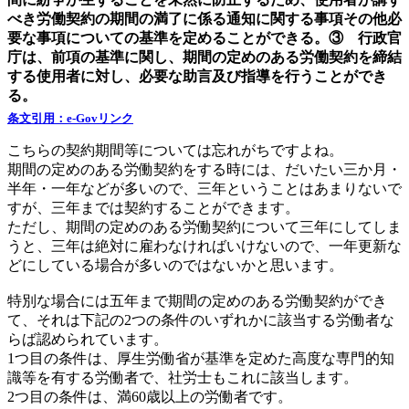
べき労働契約の期間の満了に係る通知に関する事項その他必
要な事項についての基準を定めることができる。③ 行政官
庁は、前項の基準に関し、期間の定めのある労働契約を締結
する使用者に対し、必要な助言及び指導を行うことができ
る。
条文引用：e-Govリンク
こちらの契約期間等については忘れがちですよね。
期間の定めのある労働契約をする時には、だいたい三か月・
半年・一年などが多いので、三年ということはあまりないで
すが、三年までは契約することができます。
ただし、期間の定めのある労働契約について三年にしてしま
うと、三年は絶対に雇わなければいけないので、一年更新な
どにしている場合が多いのではないかと思います。
特別な場合には五年まで期間の定めのある労働契約ができ
て、それは下記の2つの条件のいずれかに該当する労働者な
らば認められています。
1つ目の条件は、厚生労働省が基準を定めた高度な専門的知
識等を有する労働者で、社労士もこれに該当します。
2つ目の条件は、満60歳以上の労働者です。