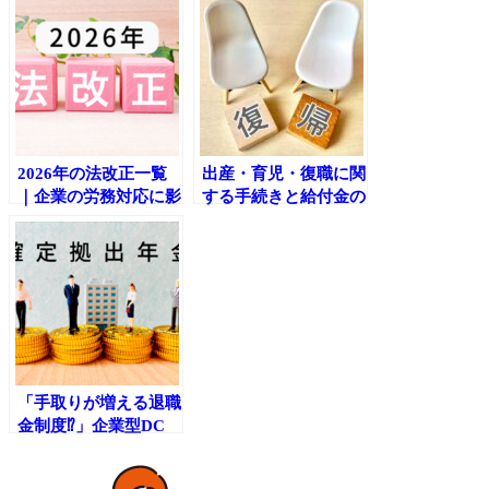
2026年の法改正一覧
出産・育児・復職に関
｜企業の労務対応に影
する手続きと給付金の
響する主要ポイントを
全体像④（最終回）～
チェック
育児休業を終えて職場
復帰するときに～
「手取りが増える退職
金制度⁉」企業型DC
の“裏ワザ”？を解説
（3/4）