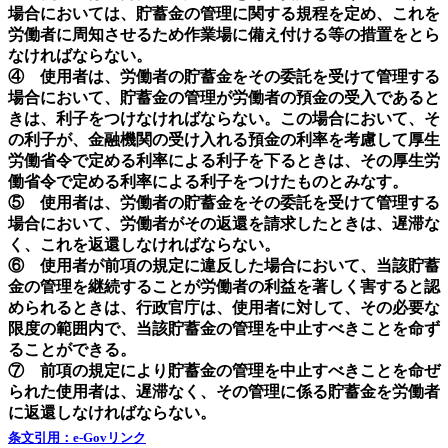
場合においては、貯蓄金の管理に関する規程を定め、これを
労働者に周知させるため作業場に備え付ける等の措置をとら
なければならない。
④ 使用者は、労働者の貯蓄金をその委託を受けて管理する
場合において、貯蓄金の管理が労働者の預金の受入であると
きは、利子をつけなければならない。この場合において、そ
の利子が、金融機関の受け入れる預金の利率を考慮して厚生
労働省令で定める利率による利子を下るときは、その厚生労
働省令で定める利率による利子をつけたものとみなす。
⑤ 使用者は、労働者の貯蓄金をその委託を受けて管理する
場合において、労働者がその返還を請求したときは、遅滞な
く、これを返還しなければならない。
⑥ 使用者が前項の規定に違反した場合において、当該貯蓄
金の管理を継続することが労働者の利益を著しく害すると認
められるときは、行政官庁は、使用者に対して、その必要な
限度の範囲内で、当該貯蓄金の管理を中止すべきことを命ず
ることができる。
⑦ 前項の規定により貯蓄金の管理を中止すべきことを命ぜ
られた使用者は、遅滞なく、その管理に係る貯蓄金を労働者
に返還しなければならない。
条文引用：e-Govリンク