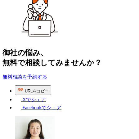
御社の​悩み、
無料で​相談してみませんか？
無料相談を予約する
URL
を
コピー
Xで
シェア
Facebookで
シェア