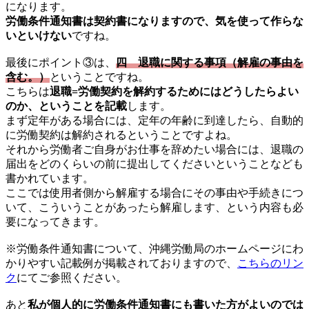
になります。
労働条件通知書は契約書になりますので、気を使って作らな
いといけない
ですね。
最後にポイント③は、
四 退職に関する事項（解雇の事由を
含む。）
ということですね。
こちらは
退職=労働契約を解約するためにはどうしたらよい
のか、ということを記載
します。
まず定年がある場合には、定年の年齢に到達したら、自動的
に労働契約は解約されるということですよね。
それから労働者ご自身がお仕事を辞めたい場合には、退職の
届出をどのくらいの前に提出してくださいということなども
書かれています。
ここでは使用者側から解雇する場合にその事由や手続きにつ
いて、こういうことがあったら解雇します、という内容も必
要になってきます。
※労働条件通知書について、沖縄労働局のホームページにわ
かりやすい記載例が掲載されておりますので、
こちらのリン
ク
にてご参照ください。
あと
私が個人的に労働条件通知書にも書いた方がよいのでは