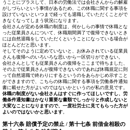
うことにプラスして、日本の労働法では会社さんからの解雇
がしづらいという事情があるため、この休職に関する事項を
設けていないといつまで経っても退職していただくことがで
きなくなってしまう状況になります。
会社さんが定める休職の制度は、何かしらの事情で休職とな
った従業員さんについて、休職期間満了で復帰できないとき
には自然退職をしていただくということになっている場合が
ほとんどだと思います。
そしてそのように定めていないと、お休みされている従業員
さんも復帰へのいろいろな思いから一区切りができない。
会社さんとしても従業員さんの復帰をここまで待ちました、
その上で従業員さんが復帰できないのであれば休職規定に則
って自然退職で終わりにするというのをあらかじめ示すこと
ができますので、こちらの休職に関する事項を労働条件通知
書に載せた方がよいのではないかというのが私の意見です。
休職の制度がない会社さんはすぐに作ってほしいですし、労
働条件通知書はかなり重要な書類でしっかりと作成しないと
大変なことになりますので、一度社労士に見てもらった方が
よいのではないかと思います
。
第十六条 賠償予定の禁止 / 第十七条 前借金相殺の