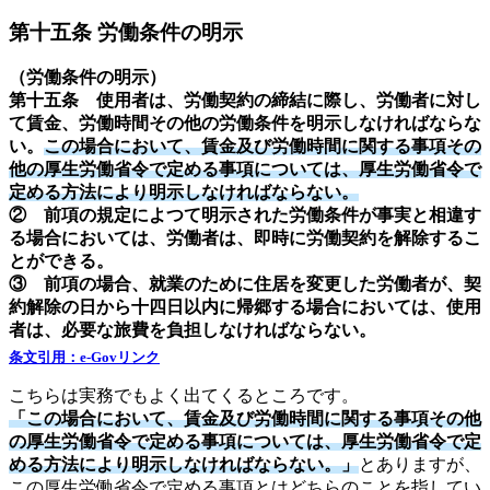
第十五条 労働条件の明示
（労働条件の明示）
第十五条 使用者は、労働契約の締結に際し、労働者に対し
て賃金、労働時間その他の労働条件を明示しなければならな
い。
この場合において、賃金及び労働時間に関する事項その
他の厚生労働省令で定める事項については、厚生労働省令で
定める方法により明示しなければならない。
② 前項の規定によつて明示された労働条件が事実と相違す
る場合においては、労働者は、即時に労働契約を解除するこ
とができる。
③ 前項の場合、就業のために住居を変更した労働者が、契
約解除の日から十四日以内に帰郷する場合においては、使用
者は、必要な旅費を負担しなければならない。
条文引用：e-Govリンク
こちらは実務でもよく出てくるところです。
「この場合において、賃金及び労働時間に関する事項その他
の厚生労働省令で定める事項については、厚生労働省令で定
める方法により明示しなければならない。」
とありますが、
この厚生労働省令で定める事項とはどちらのことを指してい