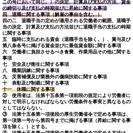
この号において同じ。）の決定、計算及び支払の方法、賃金
の締切り及び支払の時期並びに昇給に関する事項
四 退職に関する事項（解雇の事由を含む。）
四の二 退職手当の定めが適用される労働者の範囲、退職手
当の決定、計算及び支払の方法並びに退職手当の支払の時期
に関する事項
五 臨時に支払われる賃金（退職手当を除く。）、賞与及び
第八条各号に掲げる賃金並びに最低賃金額に関する事項
六 労働者に負担させるべき食費、作業用品その他に関する
事項
七 安全及び衛生に関する事項
八 職業訓練に関する事項
九 災害補償及び業務外の傷病扶助に関する事項
十 表彰及び制裁に関する事項
十一 休職に関する事項
② 使用者は、法第十五条第一項前段の規定により労働者に
対して明示しなければならない労働条件を事実と異なるもの
としてはならない。
③ 法第十五条第一項後段の厚生労働省令で定める事項は、
第一項第一号から第四号までに掲げる事項（昇給に関する事
項を除く。）とする。
④ 法第十五条第一項後段の厚生労働省令で定める方法は、