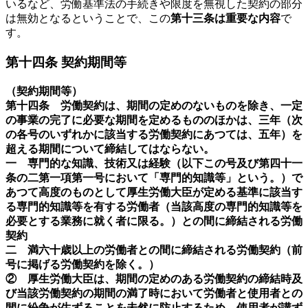
いるなど、労働基準法の手続きや限度を無視した契約の部分
は無効となるということで、この
第十三条は重要な内容
で
す。
第十四条 契約期間等
（契約期間等）
第十四条
労働契約は、期間の定めのないものを除き、一定
の事業の完了に必要な期間を定めるもののほかは、三年（次
の各号のいずれかに該当する労働契約にあつては、五年）を
超える期間について締結してはならない。
一 専門的な知識、技術又は経験（以下この号及び第四十一
条の二第一項第一号において「専門的知識等」という。）で
あつて高度のものとして厚生労働大臣が定める基準に該当す
る専門的知識等を有する労働者（当該高度の専門的知識等を
必要とする業務に就く者に限る。）との間に締結される労働
契約
二 満六十歳以上の労働者との間に締結される労働契約（前
号に掲げる労働契約を除く。）
② 厚生労働大臣は、期間の定めのある労働契約の締結時及
び当該労働契約の期間の満了時において労働者と使用者との
間に紛争が生ずることを未然に防止するため、使用者が講ず