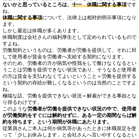
ないかと思っているところは、
十一 休職に関する事項
です
ね。
休職に関する事項
について、法律上は相対的明示事項になり
ます。
しかし最近は休職が多くあります。
休職制度は会社さんの福利厚生として定められているもので
すよね。
労働契約というものは、労働者が労働を提供して、それに対
して使用者が賃金を労働者へ支給する契約になります。
そのため、労働者の方が病気や怪我をして働けなくなるとい
うことは労働を提供できない状況であり、そうなると使用者
の方は賃金を支払わなくてよいということ＝労働を提供する
という契約の存続が難しくなるというのは当然のことですよ
ね。
極端な話、労働を提供できない状況＝解雇ができる事由とな
り得るわけです。
このような
労働者が労働を提供できない状況の中で、使用者
が労働契約をすぐには解約せずに、ある一定の期間ならば解
約を待ちます、という期間が休職にあたります。
従業員さんご本人は何か病気等があったときに休職規定を使
って「少しお休みします」と会社さんへ言いやすくなるとい