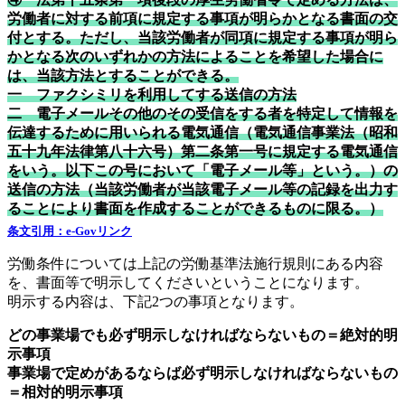
労働者に対する前項に規定する事項が明らかとなる書面の交
付とする。ただし、当該労働者が同項に規定する事項が明ら
かとなる次のいずれかの方法によることを希望した場合に
は、当該方法とすることができる。
一 ファクシミリを利用してする送信の方法
二 電子メールその他のその受信をする者を特定して情報を
伝達するために用いられる電気通信（電気通信事業法（昭和
五十九年法律第八十六号）第二条第一号に規定する電気通信
をいう。以下この号において「電子メール等」という。）の
送信の方法（当該労働者が当該電子メール等の記録を出力す
ることにより書面を作成することができるものに限る。）
条文引用：e-Govリンク
労働条件については上記の労働基準法施行規則にある内容
を、書面等で明示してくださいということになります。
明示する内容は、下記2つの事項となります。
どの事業場でも必ず明示しなければならないもの＝絶対的明
示事項
事業場で定めがあるならば必ず明示しなければならないもの
＝相対的明示事項