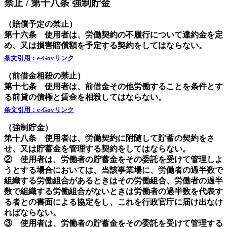
禁止 / 第十八条 強制貯金
（賠償予定の禁止）
第十六条
使用者は、労働契約の不履行について違約金を定
め、又は損害賠償額を予定する契約をしてはならない。
条文引用：e-Govリンク
（前借金相殺の禁止）
第十七条 使用者は、前借金その他労働することを条件とす
る前貸の債権と賃金を相殺してはならない。
条文引用：e-Govリンク
（強制貯金）
第十八条 使用者は、労働契約に附随して貯蓄の契約をさ
せ、又は貯蓄金を管理する契約をしてはならない。
② 使用者は、労働者の貯蓄金をその委託を受けて管理しよ
うとする場合においては、当該事業場に、労働者の過半数で
組織する労働組合があるときはその労働組合、労働者の過半
数で組織する労働組合がないときは労働者の過半数を代表す
る者との書面による協定をし、これを行政官庁に届け出なけ
ればならない。
③ 使用者は、労働者の貯蓄金をその委託を受けて管理する