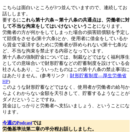
こちらは面白いところが3つ並んでいますので、連続してお
話しします。
要するに
これら第十六条～第十八条の共通点は、労働者に対
して不当な拘束をしてはいけないということ
になります。
労働者の方が何かをしてしまった場合の損害賠償額を予定し
て賠償をさせる(第十六条)とか、使用者に借金をしているか
ら賃金で返済するために労働者が辞められない(第十七条)な
ど、不当な拘束を禁止する内容となっています。
第十八条の強制貯金については、制裁などではなく福利厚生
としての意味合いで財形貯蓄などの貯蓄制度を設けている会
社さんもあり、こういったものはこの第十八条の禁止事項に
はあたりません。(参考リンク：
財形貯蓄制度―厚生労働省
HP
)
このような財形貯蓄などではなく、使用者が労働者の給与か
らよくわからない金額を天引きして、貯蓄するようなことが
ダメだということですね。
賃金はしっかりと労働者へ支払いましょう、ということにな
ります。
今週のPodcast
では
労働基準法第二章の半分程お話ししました。