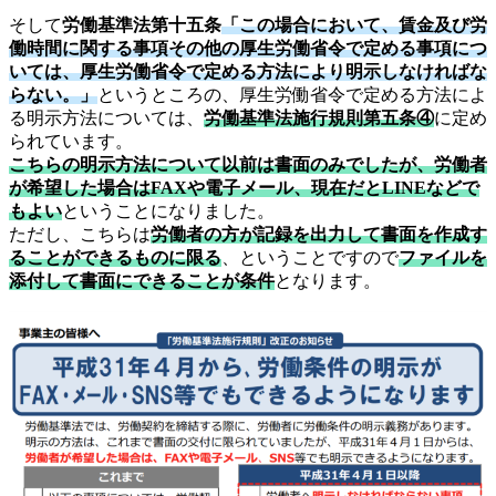
そして
労働基準法第十五条
「この場合において、賃金及び労
働時間に関する事項その他の厚生労働省令で定める事項につ
いては、厚生労働省令で定める方法により明示しなければな
らない。」
というところの、厚生労働省令で定める方法によ
る明示方法については、
労働基準法施行規則第五条④
に定め
られています。
こちらの明示方法について以前は書面のみでしたが、労働者
が希望した場合はFAXや電子メール、現在だとLINEなどで
もよい
ということになりました。
ただし、こちらは
労働者の方が記録を出力して書面を作成す
ることができるものに限る
、ということですので
ファイルを
添付して書面にできることが条件
となります。