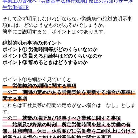
事業主の皆様へ ｢労働基準法施⾏規則｣ 改正のお知らせー厚
生労働省HP
そして必ず明示しなければならない労働条件(絶対的明示事
項)には、どのようなものがあるのでしょうか。
簡単にご説明すると、ポイントは3つあります。
絶対的明示事項のポイント
ポイント① 労働時間等がどのくらいなのか
ポイント② 貰えるお給料はどのくらいなのか
ポイント③ 辞めるときはどうするのか
ポイント①を細かく見ていくと
一 労働契約の期間に関する事項
一の二 期間の定めのある労働契約を更新する場合の基準に
関する事項
これらは正社員等の期間の定めがない場合は「なし」としま
す。
一の三 就業の場所及び従事すべき業務に関する事項
二 始業及び終業の時刻、所定労働時間を超える労働の有
無、休憩時間、休日、休暇並びに労働者を二組以上に分けて
就業させる場合における就業時転換に関する事項