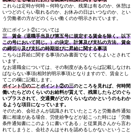
これらは定時が何時～何時なのか、残業は有るのか、休憩は
いつどのくらい取れるのか、お休みの日はいつなのか、とい
う労働者の方がどのくらい働くのか明示されています。
次にポイント②については
三 賃金（退職手当及び第五号に規定する賃金を除く。以下
この号において同じ。）の決定、計算及び支払の方法、賃金
の締切り及び支払の時期並びに昇給に関する事項
こちらは昇給に関する事項のみ書面でなくてもよいとされて
います。
なお退職金については、その制度があるならば記載しなけれ
ばならない事項(相対的明示事項)となりますので、賃金とし
てこの欄に記載します。
ポイント①の二
と
ポイント②の三
のところを見れば、何時間
働いたらどのくらいのお給料が貰えて、残業したらどのぐら
いプラスされて、交通費がどのくらいなのかというのもわか
るような項目になっています。
そのため、会社さんが認識されていたところと労働条件通知
書に相違がある場合、労使紛争などが起こった時には「労働
条件通知書にこのように書いてある」と従業員さんから言わ
れてしまうと、会社さんはそれを認めるしかないということ