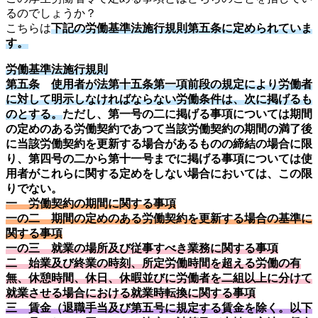
るのでしょうか？
こちらは
下記の労働基準法施行規則第五条に定められていま
す。
労働基準法施行規則
第五条
使用者が法第十五条第一項前段の規定により労働者
に対して明示しなければならない労働条件は、次に掲げるも
のとする。
ただし、第一号の二に掲げる事項については期間
の定めのある労働契約であつて当該労働契約の期間の満了後
に当該労働契約を更新する場合があるものの締結の場合に限
り、第四号の二から第十一号までに掲げる事項については使
用者がこれらに関する定めをしない場合においては、この限
りでない。
一 労働契約の期間に関する事項
一の二 期間の定めのある労働契約を更新する場合の基準に
関する事項
一の三 就業の場所及び従事すべき業務に関する事項
二 始業及び終業の時刻、所定労働時間を超える労働の有
無、休憩時間、休日、休暇並びに労働者を二組以上に分けて
就業させる場合における就業時転換に関する事項
三 賃金（退職手当及び第五号に規定する賃金を除く。以下