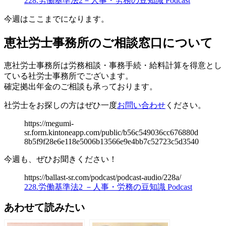
228.労働基準法2－人事・労務の豆知識 Podcast
今週はここまでになります。
恵社労士事務所
のご相談窓口について
恵社労士事務所は労務相談・事務手続・給料計算を得意とし
ている社労士事務所でございます。
確定拠出年金のご相談も承っております。
社労士をお探しの方はぜひ一度
お問い合わせ
ください。
https://megumi-
sr.form.kintoneapp.com/public/b56c549036cc676880d
8b5f9f28e6e118e5006b13566e9e4bb7c52723c5d3540
今週も、ぜひお聞きください！
https://ballast-sr.com/podcast/podcast-audio/228a/
228.労働基準法2 －人事・労務の豆知識 Podcast
あわせて読みたい