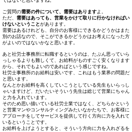
ではないと思いますね。
ご質問の
需要の件について、需要はあります
よ。
ただ、
需要はあっても、営業をかけて取りに行かなければい
けないということ
があります。
需要はあるけれども、自分のお客様にできるかどうかはまた
別のお話なので、そこができるかどうかはお考えになった方
がよいのではないかなと思います。
あと社労士事務所に転職するというのは、たぶん思っていら
っしゃるよりも難しくて、お給料がものすごく安くなります
から、それでもよいのであればという感じですね。
社労士事務所のお給料は安いです、これはもう業界の問題だ
と思います。
なんとかお給料を高くしていこうとしている先生もいらっし
ゃいますけど、だいたいそういう先生は総じて営業にちゃん
と力を入れています。
そのため思い描いている社労士業ではなく、どちらかという
と営業マンやコンサルティングみたいなかたちで、お客様に
アプローチをしてサービスを提供して行く方向に力を入れて
いるということです。
お給料を上げようとすると、そういう方向に力を入れざるを