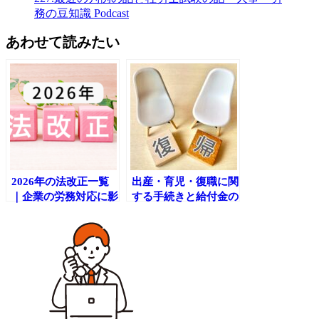
務の豆知識 Podcast
あわせて読みたい
2026年の法改正一覧
出産・育児・復職に関
｜企業の労務対応に影
する手続きと給付金の
響する主要ポイントを
全体像④（最終回）～
チェック
育児休業を終えて職場
復帰するときに～