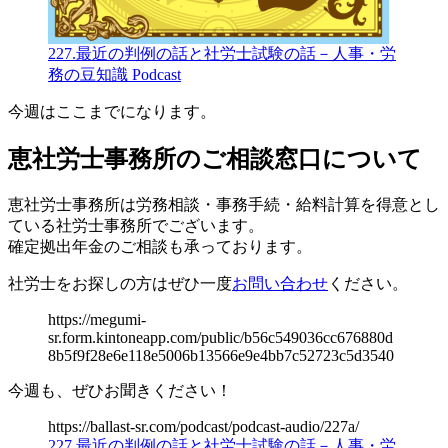
227.最近の判例の話と社労士試験の話－人事・労
務の豆知識 Podcast
今週はここまでになります。
恵社労士事務所
のご相談窓口について
恵社労士事務所は労務相談・事務手続・給料計算を得意とし
ている社労士事務所でございます。
確定拠出年金のご相談も承っております。
社労士をお探しの方はぜひ一度
お問い合わせ
ください。
https://megumi-
sr.form.kintoneapp.com/public/b56c549036cc676880d
8b5f9f28e6e118e5006b13566e9e4bb7c52723c5d3540
今週も、ぜひお聞きください！
https://ballast-sr.com/podcast/podcast-audio/227a/
227.最近の判例の話と社労士試験の話－人事・労