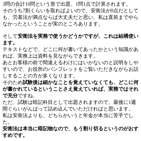
3問の合計10問という形で出題、1問1点で計算されます。
そのうち7割くらいを取ればよいので、安衛法が0点だとして
も、労基法が満点ならば大丈夫だと思い、私は直前までやら
なかったということが実のところあります。
そして
安衛法を実務で使うかどうかですが、これは結構使い
ます。
テキストなどで、どこに何が書いてあったかという知識があ
れば、実務上は資料を見ながらできます。
あとお客様の前で間違えるわけにはいかないのと説明をしや
すいので、お役所のパンフレットをご覧いただきながらお話
しすることの方が多くなります。
そのため
試験後は細かなことを覚えていなくても、どこに何
が書かれているということさえ覚えていれば、実務ではそれ
で充分
ですね。
ただ、試験は暗記科目として出題されますので、最後に1週
間ぐらいがんばって詰め込んでいただければと思います。
私は安衛法よりも、どちらかいうと年金が本当に苦手でし
た。
安衛法は本当に暗記物なので、もう割り切るというのがおす
すめです。