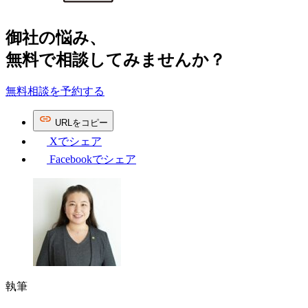
御社の​悩み、
無料で​相談してみませんか？
無料相談を予約する
URL
を
コピー
Xで
シェア
Facebookで
シェア
執筆