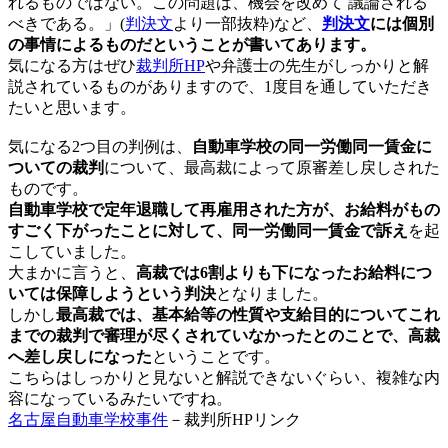
れるものではない。この問題は、機会を改めて 議論される
べきである。」(
判決文
より一部抜粋)など、
判決文
には個別
の事情によるものだということが書いてあります。
気になる方はぜひ
裁判所HP
や弁護士の先生がしっかりと解
説されているものがありますので、1度目を通していただき
たいと思います。
気になる2つ目の判例は、
自動車学校の同一労働同一賃金に
ついての裁判
について、最高裁によって原審差し戻しされた
ものです。
自動車学校で定年退職して再雇用された方が、お給料がもの
すごく下がったことに対して、同一労働同一賃金で訴え
を起
こしていました。
大まかに言うと、
高裁では6割よりも下になったお給料につ
いては保障しようという判決
となりました。
しかし
最高裁では、基本給等の性質や支給目的についてこれ
までの裁判で審理が尽くされていなかったとのことで、高裁
へ差し戻しになった
ということです。
こちらはしっかりと見ないと解説できないぐらい、複雑な内
容になっているみたいですね。
名古屋自動車学校事件
－裁判所HPリンク