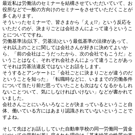
最近私は労働法のセミナーを結構させていただいていて、お
役所などで一般の方向けのセミナーをさせていただくことが
多くあります。
そういったセミナーで、皆さまから「えぇ!?」という反応を
いただくのが、決まりごとは会社さんによって違うというこ
とについてですね。
労働基準法(以下、労基法)という最低基準の法律があって、
それ以上のことに関しては会社さんが好きに決めてよいか
ら、「前の会社はこうだったから、次の会社でもこうだ」と
いうことはなく、それぞれ会社さんによって違うことがあっ
てそれは労基法違反ではないとお話をします。
そうするとアンケートに「会社ごとに決まりごとが違うのだ
ということを知った」「転職時などに、いままでの労働条件
について当たり前だ思っていたことも次はなくなるかもしれ
ないことついて、気にしなければいけない」などが書かれて
いました。
会社さんごとにいろいろなことが決まっているということ自
体、働いている方にはあまり認識されていないということで
すよね。
そして先ほどお話ししていた自動車学校の同一労働同一賃金