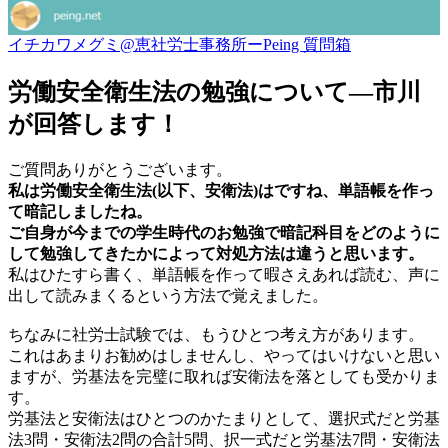
イチカワメグミ@恵社労士事務所ーPeing 質問箱
労働安全衛生法の勉強について―市川
が回答します！
ご質問ありがとうございます。
私は労働安全衛生法(以下、安衛法)はですね、単語帳を作っ
て暗記しましたね。
ご自身が今までの学生時代のお勉強で暗記科目をどのように
して勉強してきたかによって対処方法は違うと思います。
私はひたすら書く、単語帳を作って暇さえあれば読む、声に
出して読みまくるという方法で覚えました。
ちなみに社労士試験では、もうひとつ考え方があります。
これはあまりお勧めはしませんし、やってはいけないと思い
ますが、労基法を完璧に取れば安衛法を落としても受かりま
す。
労基法と安衛法はひとつのかたまりとして、選択式だと労基
法3問・安衛法2問の合計5問、択一式だと労基法7問・安衛法