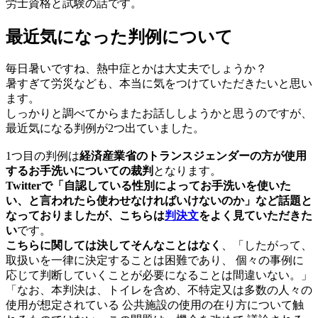
労士資格と試験の話です。
最近気になった判例について
毎日暑いですね、熱中症とかは大丈夫でしょうか？
暑すぎて労災なども、本当に気をつけていただきたいと思い
ます。
しっかりと調べてからまたお話ししようかと思うのですが、
最近気になる判例が2つ出ていました。
1つ目の判例は
経済産業省のトランスジェンダーの方が使用
するお手洗いについての裁判
となります。
Twitterで「自認している性別によってお手洗いを使いた
い、と言われたら使わせなければいけないのか」など話題と
なっておりましたが、こちらは
判決文
をよく見ていただきた
い
です。
こちらに関しては決してそんなことはなく
、「したがって、
取扱いを一律に決定することは困難であり、 個々の事例に
応じて判断していくことが必要になることは間違いない。」
「なお、本判決は、トイレを含め、不特定又は多数の人々の
使用が想定されている 公共施設の使用の在り方について触